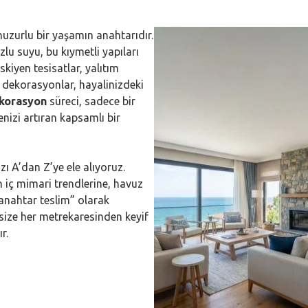
 huzurlu bir yaşamın anahtarıdır.
zlu suyu, bu kıymetli yapıları
skiyen tesisatlar, yalıtım
 dekorasyonlar, hayalinizdeki
dekorasyon
süreci, sadece bir
nizi artıran kapsamlı bir
zı A’dan Z’ye ele alıyoruz.
iç mimari trendlerine, havuz
anahtar teslim” olarak
size her metrekaresinden keyif
r.