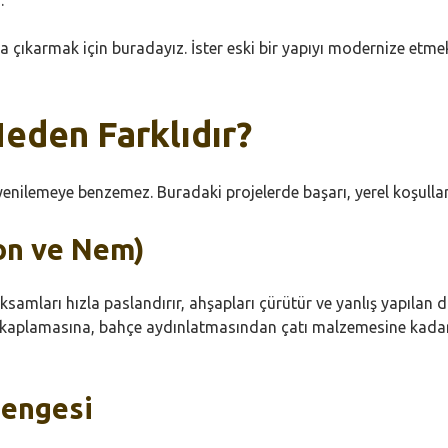
ya çıkarmak için buradayız. İster eski bir yapıyı modernize etmek i
Neden Farklıdır?
 yenilemeye benzemez. Buradaki projelerde başarı, yerel koşulla
yon ve Nem)
samları hızla paslandırır, ahşapları çürütür ve yanlış yapılan d
aplamasına, bahçe aydınlatmasından çatı malzemesine kadar) 
Dengesi