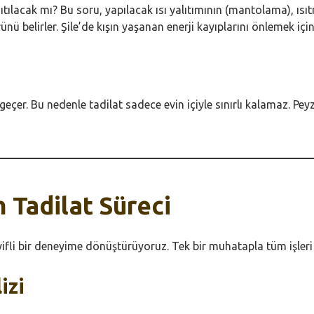
sıtılacak mı? Bu soru, yapılacak ısı yalıtımının (mantolama), ıs
 belirler. Şile’de kışın yaşanan enerji kayıplarını önlemek için 
çer. Bu nedenle tadilat sadece evin içiyle sınırlı kalamaz. Pey
 Tadilat Süreci
eyifli bir deneyime dönüştürüyoruz. Tek bir muhatapla tüm işler
izi