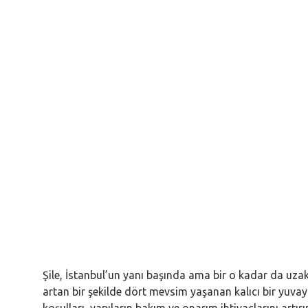
Şile, İstanbul’un yanı başında ama bir o kadar da uzak,
artan bir şekilde dört mevsim yaşanan kalıcı bir yuvay
koşulları, yapıların bakım ve onarım ihtiyaçlarını artırır