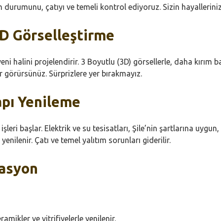
tım durumunu, çatıyı ve temeli kontrol ediyoruz. Sizin hayalleriniz
3D Görselleştirme
 yeni halini projelendirir. 3 Boyutlu (3D) görsellerle, daha kır
r görürsünüz. Sürprizlere yer bırakmayız.
apı Yenileme
işleri başlar. Elektrik ve su tesisatları, Şile’nin şartlarına uy
ilenir. Çatı ve temel yalıtım sorunları giderilir.
rasyon
ikler ve vitrifiyelerle yenilenir.