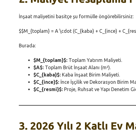
İnşaat maliyetini basitçe şu formülle öngörebilirsiniz:
$$M_{toplam} = A \cdot (C_{kaba} + C_{ince} + C_{re
Burada:
$M_{toplam}$:
Toplam Yatırım Maliyeti.
$A$:
Toplam Brüt İnşaat Alanı (m²).
$C_{kaba}$:
Kaba İnşaat Birim Maliyeti.
$C_{ince}$:
İnce İşçilik ve Dekorasyon Birim Mal
$C_{resmi}$:
Proje, Ruhsat ve Yapı Denetim Gid
3. 2026 Yılı 2 Katlı Ev 