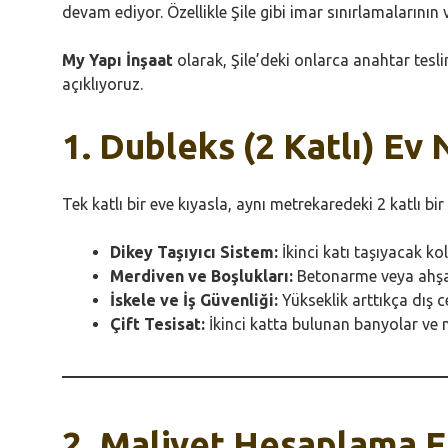
devam ediyor. Özellikle Şile gibi imar sınırlamalarının
My Yapı İnşaat
olarak, Şile’deki onlarca anahtar tesl
açıklıyoruz.
1. Dubleks (2 Katlı) Ev
Tek katlı bir eve kıyasla, aynı metrekaredeki 2 katlı bir
Dikey Taşıyıcı Sistem:
İkinci katı taşıyacak ko
Merdiven ve Boşlukları:
Betonarme veya ahşap
İskele ve İş Güvenliği:
Yükseklik arttıkça dış c
Çift Tesisat:
İkinci katta bulunan banyolar ve mu
2. Maliyet Hesaplama 