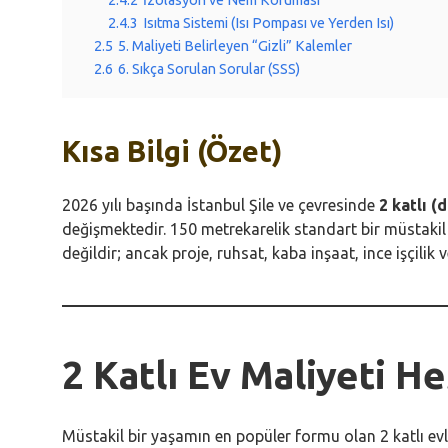
2.4.2
İzolasyon ve Nem Koruması
2.4.3
Isıtma Sistemi (Isı Pompası ve Yerden Isı)
2.5
5. Maliyeti Belirleyen “Gizli” Kalemler
2.6
6. Sıkça Sorulan Sorular (SSS)
Kısa Bilgi (Özet)
2026 yılı başında İstanbul Şile ve çevresinde
2 katlı (
değişmektedir. 150 metrekarelik standart bir müstakil
değildir; ancak proje, ruhsat, kaba inşaat, ince işçili
2 Katlı Ev Maliyeti 
Müstakil bir yaşamın en popüler formu olan 2 katlı evl