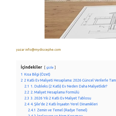
yazar
info@mydiscephe.com
İçindekiler
gizle
1
Kısa Bilgi (Özet)
2
2 Katlı Ev Maliyeti Hesaplama: 2026 Güncel Verilerle Ta
2.1
1. Dubleks (2 Katlı) Ev Neden Daha Maliyetlidir?
2.2
2. Maliyet Hesaplama Formülü
2.3
3. 2026 Yılı 2 Katlı Ev Maliyet Tablosu
2.4
4. Şile’de 2 Katlı İnşaatın Yerel Dinamikleri
2.4.1
Zemin ve Temel (Radye Temel)