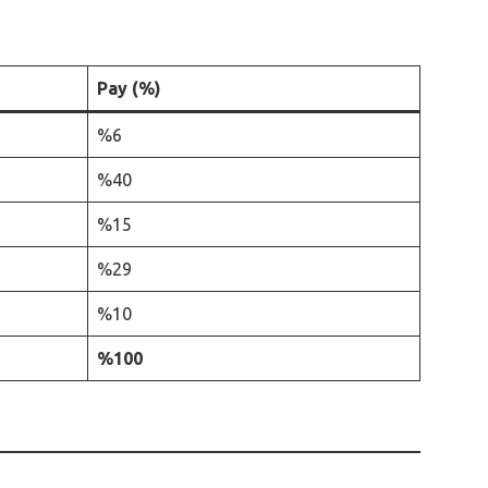
Pay (%)
%6
%40
%15
%29
%10
%100