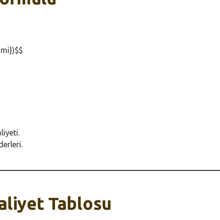
smi})$$
iyeti.
erleri.
Maliyet Tablosu