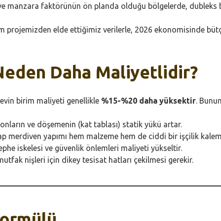
 ve manzara faktörünün ön planda olduğu bölgelerde, dubleks bir 
im projemizden elde ettiğimiz verilerle, 2026 ekonomisinde büt
 Neden Daha Maliyetlidir?
 evin birim maliyeti genellikle
%15-%20 daha yüksektir
. Bunun
lonların ve döşemenin (kat tablası) statik yükü artar.
 merdiven yapımı hem malzeme hem de ciddi bir işçilik kalemi
ephe iskelesi ve güvenlik önlemleri maliyeti yükseltir.
tfak nişleri için dikey tesisat hatları çekilmesi gerekir.
Formülü