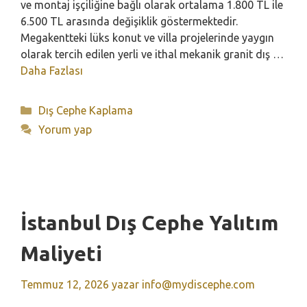
ve montaj işçiliğine bağlı olarak ortalama 1.800 TL ile
6.500 TL arasında değişiklik göstermektedir.
Megakentteki lüks konut ve villa projelerinde yaygın
olarak tercih edilen yerli ve ithal mekanik granit dış …
Daha Fazlası
Kategoriler
Dış Cephe Kaplama
Yorum yap
İstanbul Dış Cephe Yalıtım
Maliyeti
Temmuz 12, 2026
yazar
info@mydiscephe.com