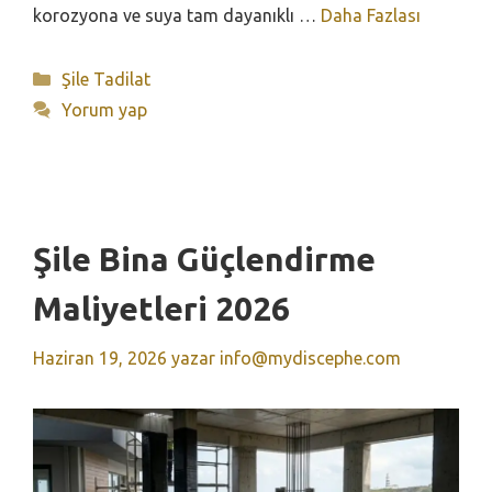
korozyona ve suya tam dayanıklı …
Daha Fazlası
Kategoriler
Şile Tadilat
Yorum yap
Şile Bina Güçlendirme
Maliyetleri 2026
Haziran 19, 2026
yazar
info@mydiscephe.com