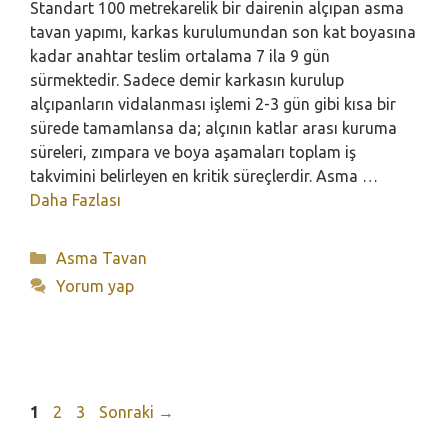
Standart 100 metrekarelik bir dairenin alçıpan asma
tavan yapımı, karkas kurulumundan son kat boyasına
kadar anahtar teslim ortalama 7 ila 9 gün
sürmektedir. Sadece demir karkasın kurulup
alçıpanların vidalanması işlemi 2-3 gün gibi kısa bir
sürede tamamlansa da; alçının katlar arası kuruma
süreleri, zımpara ve boya aşamaları toplam iş
takvimini belirleyen en kritik süreçlerdir. Asma …
Daha Fazlası
Kategoriler
Asma Tavan
Yorum yap
Sayfa
Sayfa
Sayfa
1
2
3
Sonraki
→