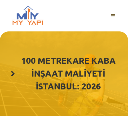
İçeriğe
atla
MENÜ
100 METREKARE KABA
İNŞAAT MALIYETI
İSTANBUL: 2026