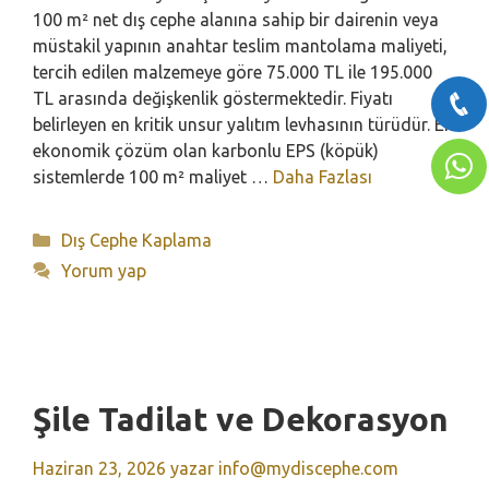
100 m² net dış cephe alanına sahip bir dairenin veya
müstakil yapının anahtar teslim mantolama maliyeti,
tercih edilen malzemeye göre 75.000 TL ile 195.000
TL arasında değişkenlik göstermektedir. Fiyatı
belirleyen en kritik unsur yalıtım levhasının türüdür. En
ekonomik çözüm olan karbonlu EPS (köpük)
sistemlerde 100 m² maliyet …
Daha Fazlası
Kategoriler
Dış Cephe Kaplama
Yorum yap
Şile Tadilat ve Dekorasyon
Haziran 23, 2026
yazar
info@mydiscephe.com