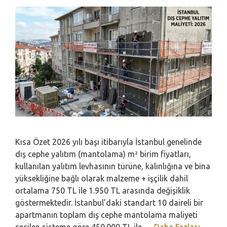
Kısa Özet 2026 yılı başı itibarıyla İstanbul genelinde
dış cephe yalıtım (mantolama) m² birim fiyatları,
kullanılan yalıtım levhasının türüne, kalınlığına ve bina
yüksekliğine bağlı olarak malzeme + işçilik dahil
ortalama 750 TL ile 1.950 TL arasında değişiklik
göstermektedir. İstanbul’daki standart 10 daireli bir
apartmanın toplam dış cephe mantolama maliyeti
seçilen sisteme göre 450.000 TL ile …
Daha Fazlası